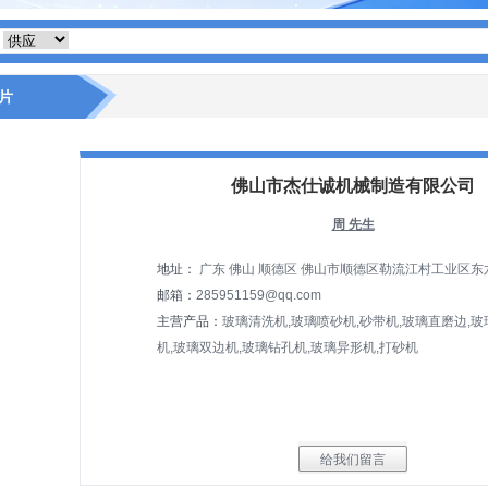
片
佛山市杰仕诚机械制造有限公司
周 先生
地址：
广东 佛山 顺德区 佛山市顺德区勒流江村工业区东
邮箱：
285951159@qq.com
主营产品：
玻璃清洗机,玻璃喷砂机,砂带机,玻璃直磨边,
机,玻璃双边机,玻璃钻孔机,玻璃异形机,打砂机
给我们留言