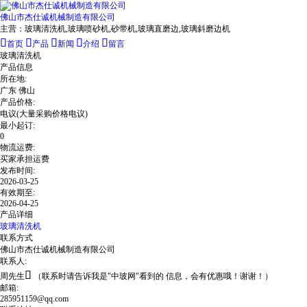
佛山市杰仕诚机械制造有限公司
主营：
玻璃清洗机,玻璃喷砂机,砂带机,玻璃直磨边,玻璃斜磨边机





首页
产品
新闻
介绍
留言
玻璃清洗机
产品信息
所在地:
广东 佛山
产品价格:
电议
(大量采购价格电议)
最小起订:
0
物流运费:
买家承担运费
发布时间:
2026-03-25
有效期至:
2026-04-25
产品详细
玻璃清洗机
联系方式
佛山市杰仕诚机械制造有限公司
联系人:

周先生
（联系时请告诉我是"中玻网"看到的 信息，会有优惠哦！谢谢！）
邮箱:
285951159@qq.com