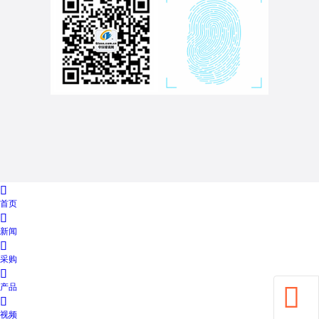

首页

新闻

采购

产品


视频