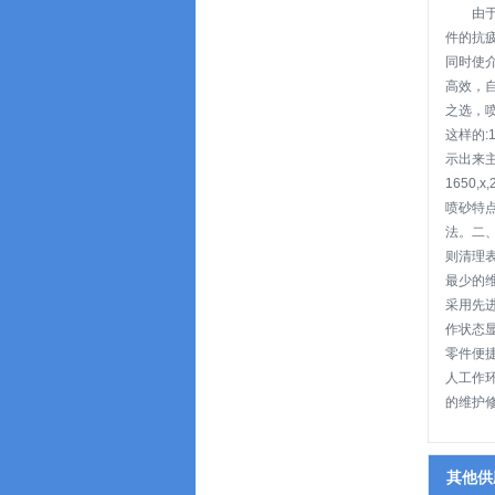
由
件的抗
同时使
高效，
之选，
这样的:
示出来
1650,x
喷砂特
法。二
则清理
最少的
采用先
作状态
零件便
人工作
的维护
其他供