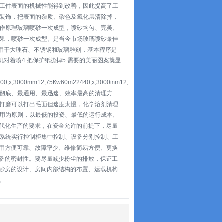
工件表面的机械性能得到改善，因此提高了工
装饰，把表面的杂质、杂色及氧化层清除掉，
作原理玻璃喷砂一次成型，喷砂均匀、完美、
果，喷砂一次成型。是当今市场玻璃喷砂最佳
以用于大理石、不锈钢和玻璃雕刻．基本程序是
机对着喷4.把保护纸撕掉5.需要的美丽图案就显
200,x,3000mm12,75Kw60m22440,x,3000mm12,75Kw65m2
彻底、最通用、最迅速、效率最高的清理方
打磨可以打出毛面但速度太慢，化学溶剂清理
用为原则，以最低的投资、最低的运行成本、
现代化生产的要求，在资金允许的前提下，尽量
系统实行控制柜集中控制、设备分别控制、工
实用方便可靠、故障率少、维修简易方便、更换
设备的密封性。要尽量减少粉尘的排放，保证工
喷砂房的设计、房间内部结构的布置、运载机构
。