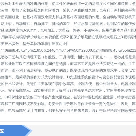
于沙粒对工件表面的冲击的作用，使工件的表面获得一定的清洁度和不同的粗糙度，使
疲劳性，增加了它和涂层之间的附着力，延长了涂膜的耐久性，也有利于涂料的流平和
介质表面粗化，使基材表面残余应力和提高基材表面硬度的作用。全自动玻璃喷砂机工
自动上砂，自动磨砂，自动排尘，排出的灰尘，经过水箱过滤沉底，达到除尘的最佳效
喷砂玻璃厚度为3-30mm，也可加工，大理石、陶瓷、不锈钢等。应用范围本产品可
1.用刻字机将喷砂保护纸刻出你要的图或字2.把保护纸紧贴在玻璃或大理石上3.用喷砂
主要技术参数：型号单位功率喷砂速度/小时
,2440mm8,45Kw45m21850,x,2440mm8,45Kw50m22000,x,2440mm8,45Kw55m22
点喷砂工艺与其它清理工艺（如酸洗、工具清理）相比有以下优点：一、喷砂处理是最
、喷砂处理可以在不同粗糙度之间任意选择，而其它工艺是没办法实现这一点的。手工
表面过于滑不利于涂层粘接。喷砂抛丸的设计既要体现当代涂装的发展水平，又要以实
维修概率、最简易的操作方式为设计目标。1)先进性系统的设计与设备的配套要体现
进的技术和设计。先进性主要体现在喷砂效率高、控制方便、粉尘处理量大。电器控制
显示、安全系统显示。2)实用性该套设备的设计首先要考虑其实用，实用主要体现在
捷。3)环保性该套设备工作时会产生大量粉尘，在设计中要杜绝粉尘泄漏，特别考虑
环境和工厂周围环境不受影响。4)安全性由于喷砂房作业带有一定的危险性，因此，
修理、电气系统的设计与布置，都要从安全的角度来考虑。设计中应严格遵守国家规范
应