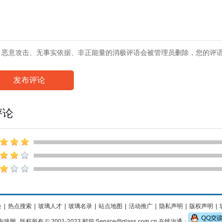
、恶意攻击、无事实依据、非正能量的消极评语会被管理员删除，您的评
发布评论
评论
会
|
热点搜索
|
玻璃人才
|
玻璃名录
|
站点地图
|
活动推广
|
隐私声明
|
版权声明
|
中玻网
版权所有 © 2001-2023 邮箱:Service@glass.com.cn 在线沟通：