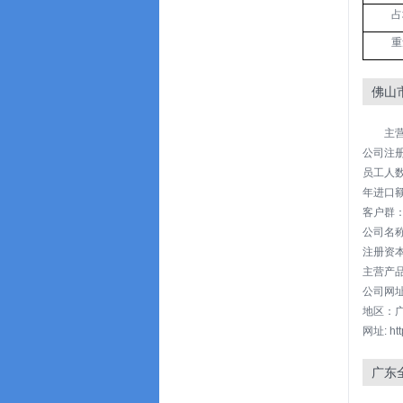
占
重
佛山
主
公司注
员工人数
年进口额
客户群
公司名称
注册资本:
主营产品
公司网址：ht
地区：广
网址: http
广东