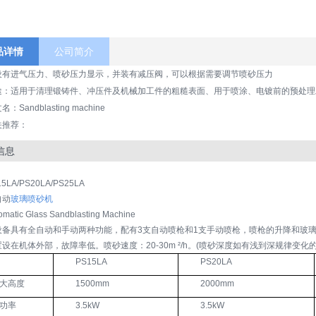
品详情
公司简介
设有进气压力、喷砂压力显示，并装有减压阀，可以根据需要调节喷砂压力
途：适用于清理锻铸件、冲压件及机械加工件的粗糙表面、用于喷涂、电镀前的预处理
名：Sandblasting machine
关推荐：
信息
15LA/PS20LA/PS25LA
自动
玻璃喷砂机
omatic Glass Sandblasting Machine
设备具有全自动和手动两种功能，配有3支自动喷枪和1支手动喷枪，喷枪的升降和玻
设在机体外部，故障率低。喷砂速度：20-30m ²/h。(喷砂深度如有浅到深规律变化
PS15LA
PS20LA
大高度
1500mm
2000mm
功率
3.5kW
3.5kW