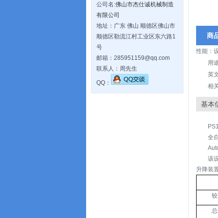
公司名:
佛山市杰仕诚机械制造
有限公司
地址：广东 佛山 顺德区佛山市
商
顺德区勒流江村工业区东六路1
号
性能：
邮箱：285951159@qq.com
用
联系人：周先生
英文
QQ：
相
基本
PS
全
Aut
该
升降装置
较
总