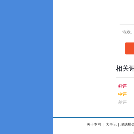
诋毁
相关
好评
中评
差评
关于本网
|
大事记
|
玻璃展